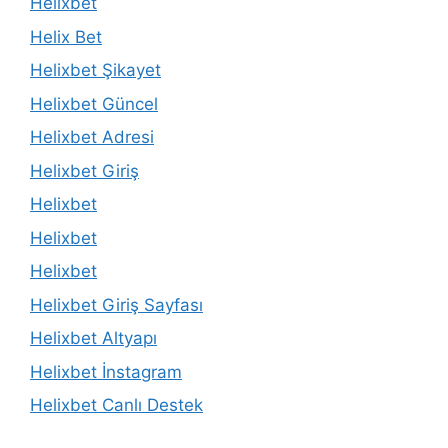
Helixbet
Helix Bet
Helixbet Şikayet
Helixbet Güncel
Helixbet Adresi
Helixbet Giriş
Helixbet
Helixbet
Helixbet
Helixbet Giriş Sayfası
Helixbet Altyapı
Helixbet İnstagram
Helixbet Canlı Destek