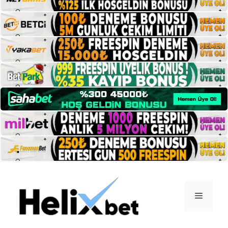
İçeriğe
atla
Menü