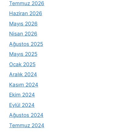
Temmuz 2026
Haziran 2026
Mayıs 2026
Nisan 2026
Ağustos 2025
Mayıs 2025
Ocak 2025
Aralık 2024
Kasım 2024
Ekim 2024
Eylül 2024
Ağustos 2024
Temmuz 2024