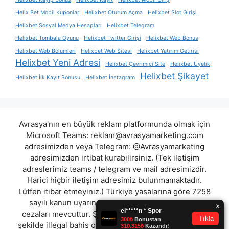
Helix Bet Mobil Kuponlar
Helixbet Oturum Açma
Helixbet Slot Girişi
Helixbet Sosyal Medya Hesapları
Helixbet Telegram
Helixbet Tombala Oyunu
Helixbet Twitter Girişi
Helixbet Web Bonus
Helixbet Web Bölümleri
Helixbet Web Sitesi
Helixbet Yatırım Getirisi
Helixbet Yeni Adresi
Helixbet Çevrimiçi Site
Helixbet Üyelik
Helixbet Şikayet
Helixbet İlk Kayıt Bonusu
Helixbet İnstagram
Avrasya'nın en büyük reklam platformunda olmak için
Microsoft Teams:
reklam@avrasyamarketing.com
adresimizden veya Telegram: @Avrasyamarketing
adresimizden irtibat kurabilirsiniz. (Tek iletişim
adreslerimiz teams / telegram ve mail adresimizdir.
Harici hiçbir iletişim adresimiz bulunmamaktadır.
Lütfen itibar etmeyiniz.) Türkiye yasalarına göre 7258
sayılı kanun uyarınca yasa dışı bahis oynamanın
cezaları mevcuttur. Şu an bulunduğunuz site hiç bir
şekilde illegal bahis oyunları oynatmıyor ve oynamaya