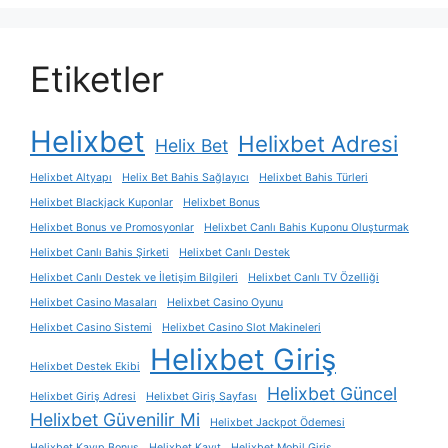
Etiketler
Helixbet
Helixbet Adresi
Helix Bet
Helixbet Altyapı
Helix Bet Bahis Sağlayıcı
Helixbet Bahis Türleri
Helixbet Blackjack Kuponlar
Helixbet Bonus
Helixbet Bonus ve Promosyonlar
Helixbet Canlı Bahis Kuponu Oluşturmak
Helixbet Canlı Bahis Şirketi
Helixbet Canlı Destek
Helixbet Canlı Destek ve İletişim Bilgileri
Helixbet Canlı TV Özelliği
Helixbet Casino Masaları
Helixbet Casino Oyunu
Helixbet Casino Sistemi
Helixbet Casino Slot Makineleri
Helixbet Giriş
Helixbet Destek Ekibi
Helixbet Güncel
Helixbet Giriş Adresi
Helixbet Giriş Sayfası
Helixbet Güvenilir Mi
Helixbet Jackpot Ödemesi
Helixbet Kayıp Bonus
Helixbet Kayıt
Helixbet Mobil Giriş