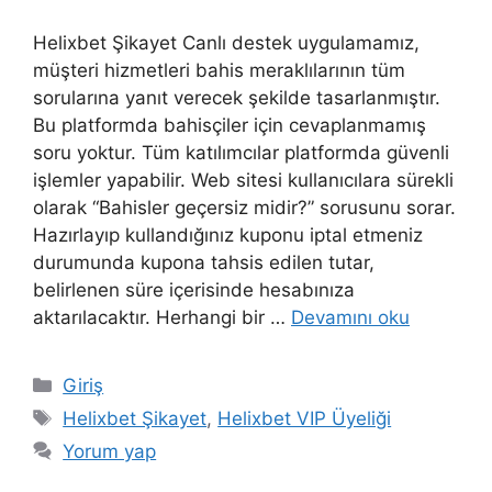
Helixbet Şikayet Canlı destek uygulamamız,
müşteri hizmetleri bahis meraklılarının tüm
sorularına yanıt verecek şekilde tasarlanmıştır.
Bu platformda bahisçiler için cevaplanmamış
soru yoktur. Tüm katılımcılar platformda güvenli
işlemler yapabilir. Web sitesi kullanıcılara sürekli
olarak “Bahisler geçersiz midir?” sorusunu sorar.
Hazırlayıp kullandığınız kuponu iptal etmeniz
durumunda kupona tahsis edilen tutar,
belirlenen süre içerisinde hesabınıza
aktarılacaktır. Herhangi bir …
Devamını oku
Kategoriler
Giriş
Etiketler
Helixbet Şikayet
,
Helixbet VIP Üyeliği
Yorum yap