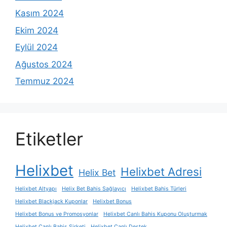
Kasım 2024
Ekim 2024
Eylül 2024
Ağustos 2024
Temmuz 2024
Etiketler
Helixbet
Helixbet Adresi
Helix Bet
Helixbet Altyapı
Helix Bet Bahis Sağlayıcı
Helixbet Bahis Türleri
Helixbet Blackjack Kuponlar
Helixbet Bonus
Helixbet Bonus ve Promosyonlar
Helixbet Canlı Bahis Kuponu Oluşturmak
Helixbet Canlı Bahis Şirketi
Helixbet Canlı Destek