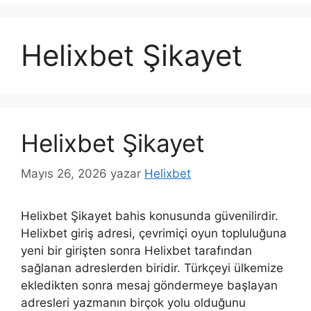
Helixbet Şikayet
Helixbet Şikayet
Mayıs 26, 2026
yazar
Helixbet
Helixbet Şikayet bahis konusunda güvenilirdir.
Helixbet giriş adresi, çevrimiçi oyun topluluğuna
yeni bir girişten sonra Helixbet tarafından
sağlanan adreslerden biridir. Türkçeyi ülkemize
ekledikten sonra mesaj göndermeye başlayan
adresleri yazmanın birçok yolu olduğunu