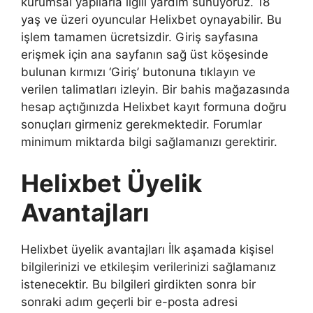
kurumsal yapılarla ilgili yardım sunuyoruz. 18
yaş ve üzeri oyuncular Helixbet oynayabilir. Bu
işlem tamamen ücretsizdir. Giriş sayfasına
erişmek için ana sayfanın sağ üst köşesinde
bulunan kırmızı ‘Giriş’ butonuna tıklayın ve
verilen talimatları izleyin. Bir bahis mağazasında
hesap açtığınızda Helixbet kayıt formuna doğru
sonuçları girmeniz gerekmektedir. Forumlar
minimum miktarda bilgi sağlamanızı gerektirir.
Helixbet Üyelik
Avantajları
Helixbet üyelik avantajları İlk aşamada kişisel
bilgilerinizi ve etkileşim verilerinizi sağlamanız
istenecektir. Bu bilgileri girdikten sonra bir
sonraki adım geçerli bir e-posta adresi