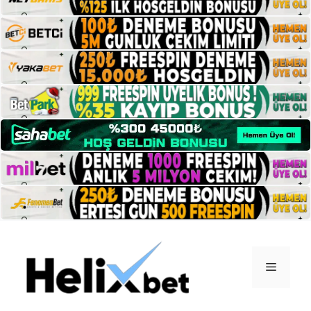
İçeriğe
atla
Menü