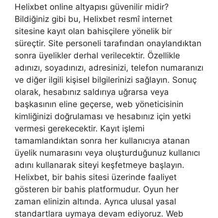
Helixbet online altyapısı güvenilir midir?
Bildiğiniz gibi bu, Helixbet resmî internet
sitesine kayıt olan bahisçilere yönelik bir
süreçtir. Site personeli tarafından onaylandıktan
sonra üyelikler derhal verilecektir. Özellikle
adınızı, soyadınızı, adresinizi, telefon numaranızı
ve diğer ilgili kişisel bilgilerinizi sağlayın. Sonuç
olarak, hesabınız saldırıya uğrarsa veya
başkasının eline geçerse, web yöneticisinin
kimliğinizi doğrulaması ve hesabınız için yetki
vermesi gerekecektir. Kayıt işlemi
tamamlandıktan sonra her kullanıcıya atanan
üyelik numarasını veya oluşturduğunuz kullanıcı
adını kullanarak siteyi keşfetmeye başlayın.
Helixbet, bir bahis sitesi üzerinde faaliyet
gösteren bir bahis platformudur. Oyun her
zaman elinizin altında. Ayrıca ulusal yasal
standartlara uymaya devam ediyoruz. Web