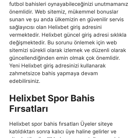
futbol bahisleri oynayabileceğinizi unutmamanız
önemlidir. Web sitemiz, mükemmel bonuslar
sunan ve şu anda ülkemizin en güvenilir servis
sağlayıcısı olan Helixbet giriş adresini
vermektedir. Helixbet güncel giriş adresi sıklıkla
değişmektedir. Bu sorunu önlemek için web
sitemizi sürekli olarak izlemek ve düzenli olarak
güncellendiğinden emin olmak çok önemlidir.
Yeni Helixbet giriş adresinizi kullanarak
zahmetsizce bahis yapmaya devam
edebilirsiniz.
Helixbet Spor Bahis
Fırsatları
Helixbet spor bahis fırsatları Üyeler siteye
katıldıktan sonra kalıcı üye haline gelirler ve