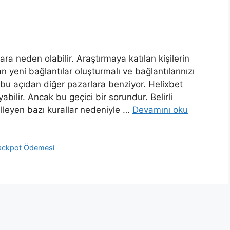
ara neden olabilir. Araştırmaya katılan kişilerin
n yeni bağlantılar oluşturmalı ve bağlantılarınızı
a bu açıdan diğer pazarlara benziyor. Helixbet
ilir. Ancak bu geçici bir sorundur. Belirli
lleyen bazı kurallar nedeniyle …
Devamını oku
Jackpot Ödemesi