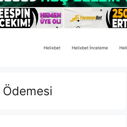
Helixbet
Helixbet İnceleme
Hel
t Ödemesi