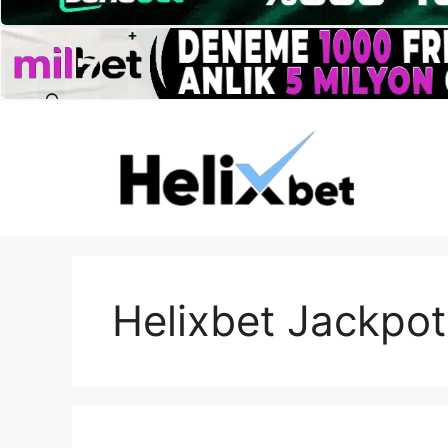
İçeriğe
atla
Helixbet Jackpo