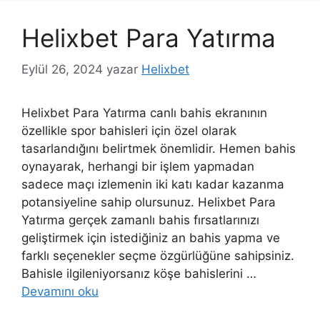
Helixbet Para Yatırma
Eylül 26, 2024
yazar
Helixbet
Helixbet Para Yatırma canlı bahis ekranının
özellikle spor bahisleri için özel olarak
tasarlandığını belirtmek önemlidir. Hemen bahis
oynayarak, herhangi bir işlem yapmadan
sadece maçı izlemenin iki katı kadar kazanma
potansiyeline sahip olursunuz. Helixbet Para
Yatırma gerçek zamanlı bahis fırsatlarınızı
geliştirmek için istediğiniz an bahis yapma ve
farklı seçenekler seçme özgürlüğüne sahipsiniz.
Bahisle ilgileniyorsanız köşe bahislerini …
Devamını oku