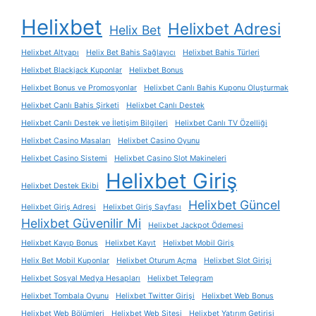
Helixbet
Helixbet Adresi
Helix Bet
Helixbet Altyapı
Helix Bet Bahis Sağlayıcı
Helixbet Bahis Türleri
Helixbet Blackjack Kuponlar
Helixbet Bonus
Helixbet Bonus ve Promosyonlar
Helixbet Canlı Bahis Kuponu Oluşturmak
Helixbet Canlı Bahis Şirketi
Helixbet Canlı Destek
Helixbet Canlı Destek ve İletişim Bilgileri
Helixbet Canlı TV Özelliği
Helixbet Casino Masaları
Helixbet Casino Oyunu
Helixbet Casino Sistemi
Helixbet Casino Slot Makineleri
Helixbet Giriş
Helixbet Destek Ekibi
Helixbet Güncel
Helixbet Giriş Adresi
Helixbet Giriş Sayfası
Helixbet Güvenilir Mi
Helixbet Jackpot Ödemesi
Helixbet Kayıp Bonus
Helixbet Kayıt
Helixbet Mobil Giriş
Helix Bet Mobil Kuponlar
Helixbet Oturum Açma
Helixbet Slot Girişi
Helixbet Sosyal Medya Hesapları
Helixbet Telegram
Helixbet Tombala Oyunu
Helixbet Twitter Girişi
Helixbet Web Bonus
Helixbet Web Bölümleri
Helixbet Web Sitesi
Helixbet Yatırım Getirisi