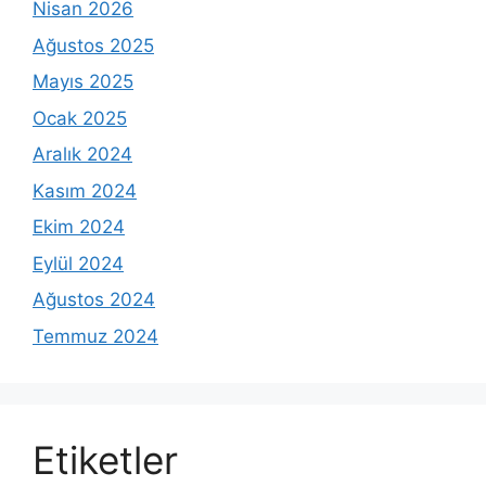
Nisan 2026
Ağustos 2025
Mayıs 2025
Ocak 2025
Aralık 2024
Kasım 2024
Ekim 2024
Eylül 2024
Ağustos 2024
Temmuz 2024
Etiketler