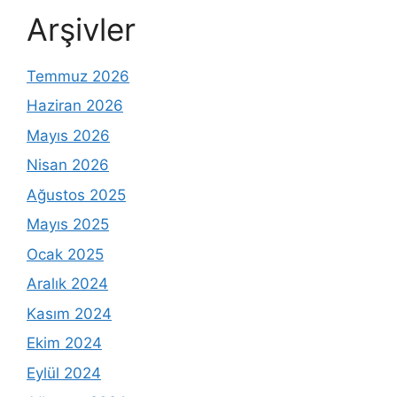
Arşivler
Temmuz 2026
Haziran 2026
Mayıs 2026
Nisan 2026
Ağustos 2025
Mayıs 2025
Ocak 2025
Aralık 2024
Kasım 2024
Ekim 2024
Eylül 2024