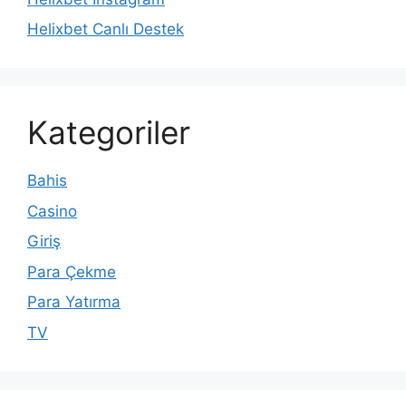
Helixbet Canlı Destek
Kategoriler
Bahis
Casino
Giriş
Para Çekme
Para Yatırma
TV