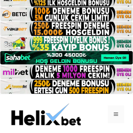
İçeriğe
atla
Menü