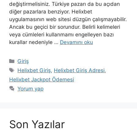
değiştirmelisiniz. Türkiye pazarı da bu açıdan
diğer pazarlara benziyor. Helixbet
uygulamasının web sitesi düzgün çalışmayabilir.
Ancak bu geçici bir sorundur. Belirli kelimeleri
veya cümleleri kullanmamı engelleyen bazı
kurallar nedeniyle …
Devamını oku
Kategoriler
Giriş
Etiketler
Helixbet Giriş
,
Helixbet Giriş Adresi
,
Helixbet Jackpot Ödemesi
Yorum yap
Son Yazılar