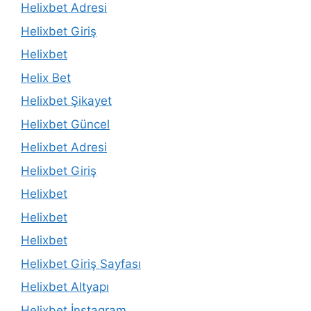
Helixbet Adresi
Helixbet Giriş
Helixbet
Helix Bet
Helixbet Şikayet
Helixbet Güncel
Helixbet Adresi
Helixbet Giriş
Helixbet
Helixbet
Helixbet
Helixbet Giriş Sayfası
Helixbet Altyapı
Helixbet İnstagram