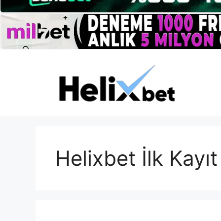
İçeriğe
atla
Helixbet İlk Kayı