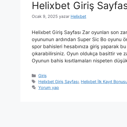
Helixbet Giriş Sayfas
Ocak 9, 2025
yazar
Helixbet
Helixbet Giriş Sayfası Zar oyunları son za
oyununun ardından Super Sic Bo oyunu öne
spor bahisleri hesabınıza giriş yaparak 
çıkarabilirsiniz. Oyun oldukça basittir ve z
Oyunun bahis kısıtlamaları nispeten düş
Kategoriler
Giriş
Etiketler
Helixbet Giriş Sayfası
,
Helixbet İlk Kayıt Bonus
Yorum yap