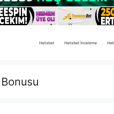
Helixbet
Helixbet İnceleme
Hel
t Bonusu