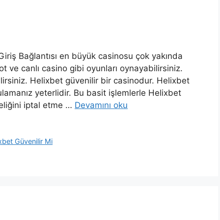
 Giriş Bağlantısı en büyük casinosu çok yakında
ot ve canlı casino gibi oyunları oynayabilirsiniz.
rsiniz. Helixbet güvenilir bir casinodur. Helixbet
amanız yeterlidir. Bu basit işlemlerle Helixbet
yeliğini iptal etme …
Devamını oku
xbet Güvenilir Mi