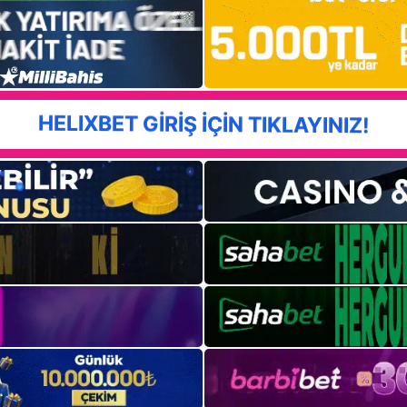
HELIXBET GİRİŞ İÇİN TIKLAYINIZ!