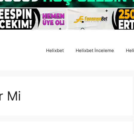
Helixbet
Helixbet İnceleme
Hel
r Mi