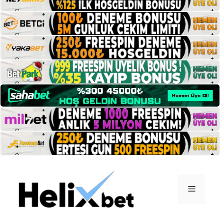
İçeriğe
atla
Menü