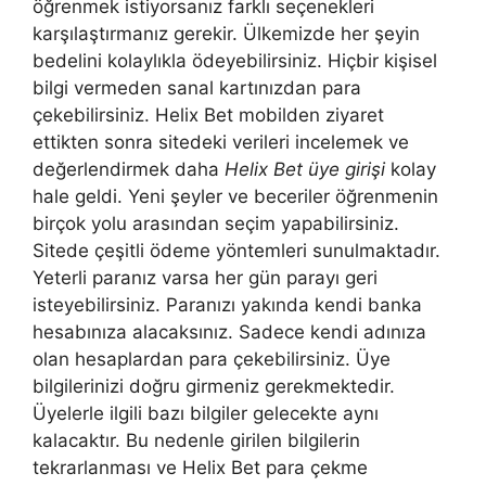
öğrenmek istiyorsanız farklı seçenekleri
karşılaştırmanız gerekir. Ülkemizde her şeyin
bedelini kolaylıkla ödeyebilirsiniz. Hiçbir kişisel
bilgi vermeden sanal kartınızdan para
çekebilirsiniz. Helix Bet mobilden ziyaret
ettikten sonra sitedeki verileri incelemek ve
değerlendirmek daha
Helix Bet üye girişi
kolay
hale geldi. Yeni şeyler ve beceriler öğrenmenin
birçok yolu arasından seçim yapabilirsiniz.
Sitede çeşitli ödeme yöntemleri sunulmaktadır.
Yeterli paranız varsa her gün parayı geri
isteyebilirsiniz. Paranızı yakında kendi banka
hesabınıza alacaksınız. Sadece kendi adınıza
olan hesaplardan para çekebilirsiniz. Üye
bilgilerinizi doğru girmeniz gerekmektedir.
Üyelerle ilgili bazı bilgiler gelecekte aynı
kalacaktır. Bu nedenle girilen bilgilerin
tekrarlanması ve Helix Bet para çekme