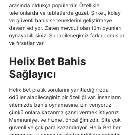
arasında oldukça popülerdir. Özellikle
telefonlarda ve tabletlerde güzel. Şirket, kolay
ve güvenli bahis seçeneklerini geliştirmeye
devam ediyor. Zaten mevcut olan tüm oyunları
oynayabilirsiniz. Sunabileceğimiz farklı bonuslar
ve fırsatlar var.
Helix Bet Bahis
Sağlayıcı
Helix Bet pratik sorularını yanıtladığınızda
ödüller alabileceğiniz bir özelliği var. İnsanların
sitemizde bahis oynamasına izin veriyoruz
çünkü onlara kazanma şansı vermek istiyoruz.
Memnuniyet ve hizmet önceliğimizdir. Site çok
güvenli ve çok para kazandırıyor. Helix Bet her
zaman en iyi şansa ve ekstra ödüllere sahiptir.