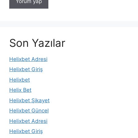
Son Yazılar
Helixbet Adresi
Helixbet Giriş
Helixbet
Helix Bet
Helixbet Şikayet
Helixbet Güncel
Helixbet Adresi
Helixbet Giriş