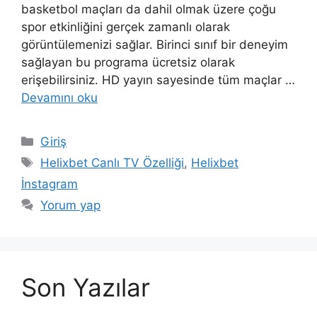
basketbol maçları da dahil olmak üzere çoğu
spor etkinliğini gerçek zamanlı olarak
görüntülemenizi sağlar. Birinci sınıf bir deneyim
sağlayan bu programa ücretsiz olarak
erişebilirsiniz. HD yayın sayesinde tüm maçlar …
Devamını oku
Kategoriler
Giriş
Etiketler
Helixbet Canlı TV Özelliği
,
Helixbet
İnstagram
Yorum yap
Son Yazılar