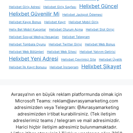
Helixbet Güncel
Helixbet Giriş Adresi
Helixbet Giriş Sayfası
Helixbet Güvenilir Mi
Helixbet Jackpot Ödemesi
Helixbet Kayıp Bonus
Helixbet Kayıt
Helixbet Mobil Giriş
Helix Bet Mobil Kuponlar
Helixbet Oturum Açma
Helixbet Slot Girişi
Helixbet Sosyal Medya Hesapları
Helixbet Telegram
Helixbet Tombala Oyunu
Helixbet Twitter Girişi
Helixbet Web Bonus
Helixbet Web Bölümleri
Helixbet Web Sitesi
Helixbet Yatırım Getirisi
Helixbet Yeni Adresi
Helixbet Çevrimiçi Site
Helixbet Üyelik
Helixbet Şikayet
Helixbet İlk Kayıt Bonusu
Helixbet İnstagram
Avrasya'nın en büyük reklam platformunda olmak için
Microsoft Teams:
reklam@avrasyamarketing.com
adresimizden veya Telegram: @Avrasyamarketing
adresimizden irtibat kurabilirsiniz. (Tek iletişim
adreslerimiz teams / telegram ve mail adresimizdir.
Harici hiçbir iletişim adresimiz bulunmamaktadır.