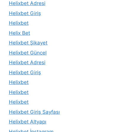
Helixbet Adresi
Helixbet Giriş
Helixbet
Helix Bet
Helixbet Şikayet
Helixbet Güncel
Helixbet Adresi
Helixbet Giriş
Helixbet
Helixbet
Helixbet
Helixbet Giriş Sayfası
Helixbet Altyapı
Helixbet İnstagram