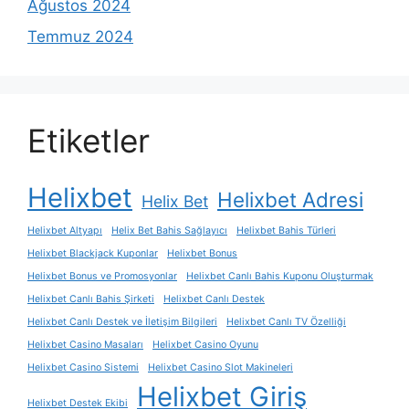
Ağustos 2024
Temmuz 2024
Etiketler
Helixbet
Helixbet Adresi
Helix Bet
Helixbet Altyapı
Helix Bet Bahis Sağlayıcı
Helixbet Bahis Türleri
Helixbet Blackjack Kuponlar
Helixbet Bonus
Helixbet Bonus ve Promosyonlar
Helixbet Canlı Bahis Kuponu Oluşturmak
Helixbet Canlı Bahis Şirketi
Helixbet Canlı Destek
Helixbet Canlı Destek ve İletişim Bilgileri
Helixbet Canlı TV Özelliği
Helixbet Casino Masaları
Helixbet Casino Oyunu
Helixbet Casino Sistemi
Helixbet Casino Slot Makineleri
Helixbet Giriş
Helixbet Destek Ekibi