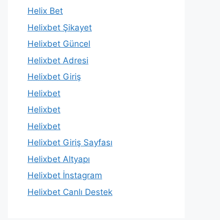
Helix Bet
Helixbet Şikayet
Helixbet Güncel
Helixbet Adresi
Helixbet Giriş
Helixbet
Helixbet
Helixbet
Helixbet Giriş Sayfası
Helixbet Altyapı
Helixbet İnstagram
Helixbet Canlı Destek