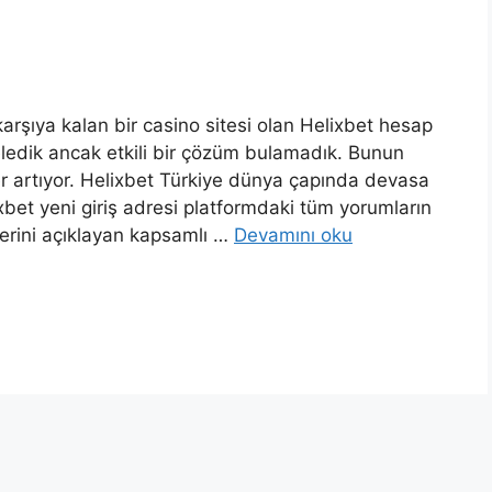
 karşıya kalan bir casino sitesi olan Helixbet hesap
inceledik ancak etkili bir çözüm bulamadık. Bunun
ler artıyor. Helixbet Türkiye dünya çapında devasa
xbet yeni giriş adresi platformdaki tüm yorumların
lerini açıklayan kapsamlı …
Devamını oku