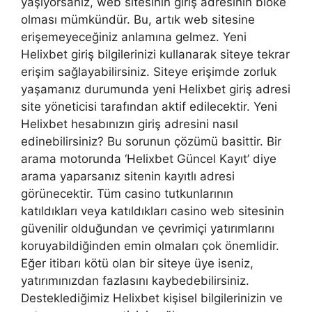
yaşıyorsanız, web sitesinin giriş adresinin bloke
olması mümkündür. Bu, artık web sitesine
erişemeyeceğiniz anlamına gelmez. Yeni
Helixbet giriş bilgilerinizi kullanarak siteye tekrar
erişim sağlayabilirsiniz. Siteye erişimde zorluk
yaşamanız durumunda yeni Helixbet giriş adresi
site yöneticisi tarafından aktif edilecektir. Yeni
Helixbet hesabınızın giriş adresini nasıl
edinebilirsiniz? Bu sorunun çözümü basittir. Bir
arama motorunda ‘Helixbet Güncel Kayıt’ diye
arama yaparsanız sitenin kayıtlı adresi
görünecektir. Tüm casino tutkunlarının
katıldıkları veya katıldıkları casino web sitesinin
güvenilir olduğundan ve çevrimiçi yatırımlarını
koruyabildiğinden emin olmaları çok önemlidir.
Eğer itibarı kötü olan bir siteye üye iseniz,
yatırımınızdan fazlasını kaybedebilirsiniz.
Desteklediğimiz Helixbet kişisel bilgilerinizin ve