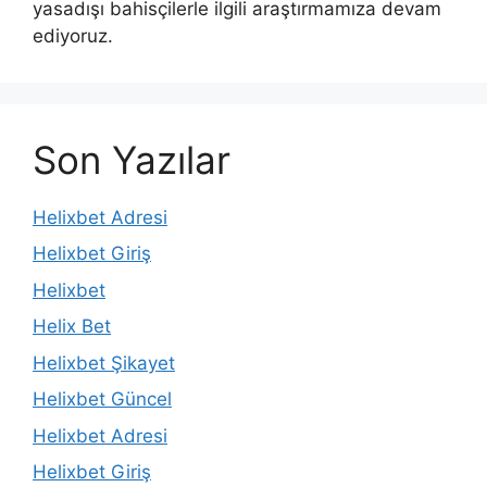
yasadışı bahisçilerle ilgili araştırmamıza devam
ediyoruz.
Son Yazılar
Helixbet Adresi
Helixbet Giriş
Helixbet
Helix Bet
Helixbet Şikayet
Helixbet Güncel
Helixbet Adresi
Helixbet Giriş