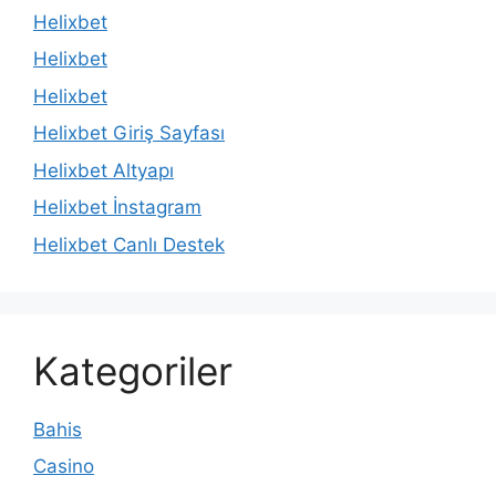
Helixbet
Helixbet
Helixbet
Helixbet Giriş Sayfası
Helixbet Altyapı
Helixbet İnstagram
Helixbet Canlı Destek
Kategoriler
Bahis
Casino