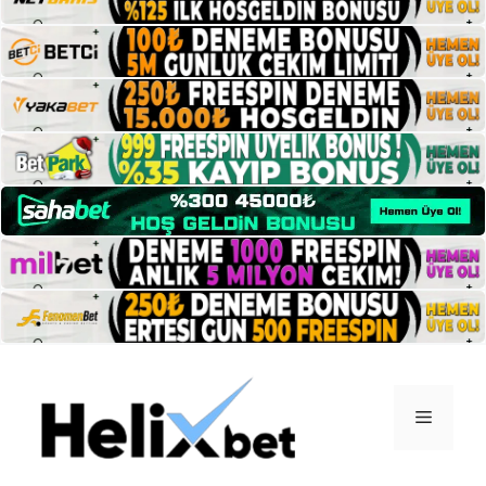
İçeriğe
atla
Menü