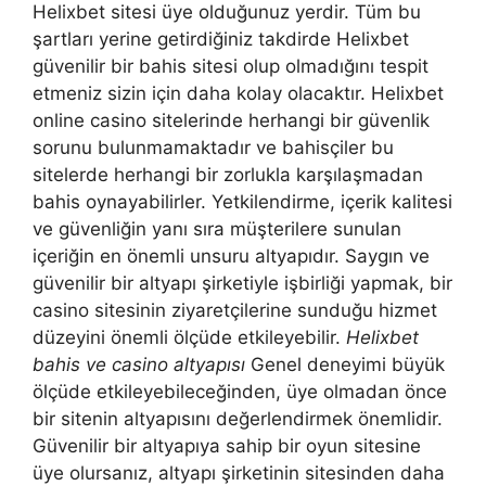
Helixbet sitesi üye olduğunuz yerdir. Tüm bu
şartları yerine getirdiğiniz takdirde Helixbet
güvenilir bir bahis sitesi olup olmadığını tespit
etmeniz sizin için daha kolay olacaktır. Helixbet
online casino sitelerinde herhangi bir güvenlik
sorunu bulunmamaktadır ve bahisçiler bu
sitelerde herhangi bir zorlukla karşılaşmadan
bahis oynayabilirler. Yetkilendirme, içerik kalitesi
ve güvenliğin yanı sıra müşterilere sunulan
içeriğin en önemli unsuru altyapıdır. Saygın ve
güvenilir bir altyapı şirketiyle işbirliği yapmak, bir
casino sitesinin ziyaretçilerine sunduğu hizmet
düzeyini önemli ölçüde etkileyebilir.
Helixbet
bahis ve casino altyapısı
Genel deneyimi büyük
ölçüde etkileyebileceğinden, üye olmadan önce
bir sitenin altyapısını değerlendirmek önemlidir.
Güvenilir bir altyapıya sahip bir oyun sitesine
üye olursanız, altyapı şirketinin sitesinden daha