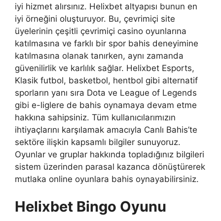
iyi hizmet alırsınız. Helixbet altyapısı bunun en
iyi örneğini oluşturuyor. Bu, çevrimiçi site
üyelerinin çeşitli çevrimiçi casino oyunlarına
katılmasına ve farklı bir spor bahis deneyimine
katılmasına olanak tanırken, aynı zamanda
güvenilirlik ve karlılık sağlar. Helixbet Esports,
Klasik futbol, basketbol, hentbol gibi alternatif
sporların yanı sıra Dota ve League of Legends
gibi e-liglere de bahis oynamaya devam etme
hakkına sahipsiniz. Tüm kullanıcılarımızın
ihtiyaçlarını karşılamak amacıyla Canlı Bahis’te
sektöre ilişkin kapsamlı bilgiler sunuyoruz.
Oyunlar ve gruplar hakkında topladığınız bilgileri
sistem üzerinden parasal kazanca dönüştürerek
mutlaka online oyunlara bahis oynayabilirsiniz.
Helixbet Bingo Oyunu