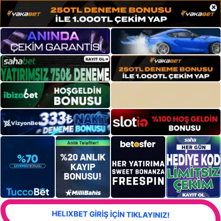
×
HELIXBET GİRİŞ İÇİN TIKLAYINIZ!