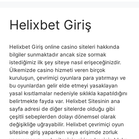
Helixbet Giriş
Helixbet Giriş online casino siteleri hakkında
bilgiler sunmaktadır ancak size sormak
istediğimiz ilk şey siteye nasıl erişeceğinizdir.
Ülkemizde casino hizmeti veren birçok
kuruluşun, çevrimiçi oyunlara para yatırmayı ve
bu oyunlardan gelir elde etmeyi yasaklayan
yasal kısıtlamalar nedeniyle sıklıkla kapatıldığını
belirtmekte fayda var. Helixbet Sitesinin ana
sayfa adresi de diğer sitelerde olduğu gibi
çeşitli sebeplerden dolayı dönemsel olarak
değişikliğe uğrayabilir. Helixbet çevrimiçi oyun
sitesine giriş yaparken veya erişimde zorluk