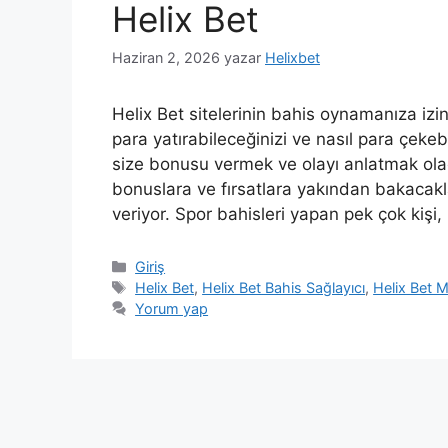
Helix Bet
Haziran 2, 2026
yazar
Helixbet
Helix Bet sitelerinin bahis oynamanıza izin 
para yatırabileceğinizi ve nasıl para çeke
size bonusu vermek ve olayı anlatmak olaca
bonuslara ve fırsatlara yakından bakacakla
veriyor. Spor bahisleri yapan pek çok kişi
Kategoriler
Giriş
Etiketler
Helix Bet
,
Helix Bet Bahis Sağlayıcı
,
Helix Bet M
Yorum yap