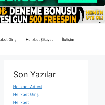
ixbet Giriş
Helixbet Şikayet
İletişim
Son Yazılar
Helixbet Adresi
Helixbet Giriş
Helixbet