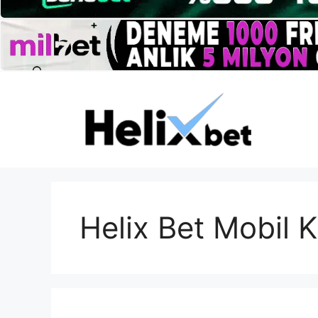
İçeriğe
atla
Helix Bet Mobil 