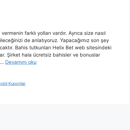
vermenin farklı yolları vardır. Ayrıca size nasıl
bileceğinizi de anlatıyoruz. Yapacağımız son şey
ktır. Bahis tutkunları Helix Bet web sitesindeki
r. Şirket hala ücretsiz bahisler ve bonuslar
, …
Devamını oku
obil Kuponlar