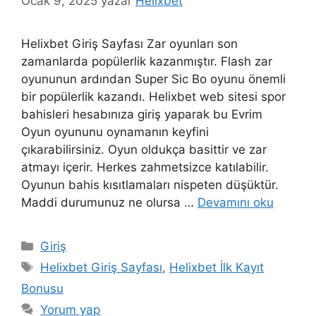
Ocak 9, 2025
yazar
Helixbet
Helixbet Giriş Sayfası Zar oyunları son
zamanlarda popülerlik kazanmıştır. Flash zar
oyununun ardından Super Sic Bo oyunu önemli
bir popülerlik kazandı. Helixbet web sitesi spor
bahisleri hesabınıza giriş yaparak bu Evrim
Oyun oyununu oynamanın keyfini
çıkarabilirsiniz. Oyun oldukça basittir ve zar
atmayı içerir. Herkes zahmetsizce katılabilir.
Oyunun bahis kısıtlamaları nispeten düşüktür.
Maddi durumunuz ne olursa …
Devamını oku
Kategoriler
Giriş
Etiketler
Helixbet Giriş Sayfası
,
Helixbet İlk Kayıt
Bonusu
Yorum yap