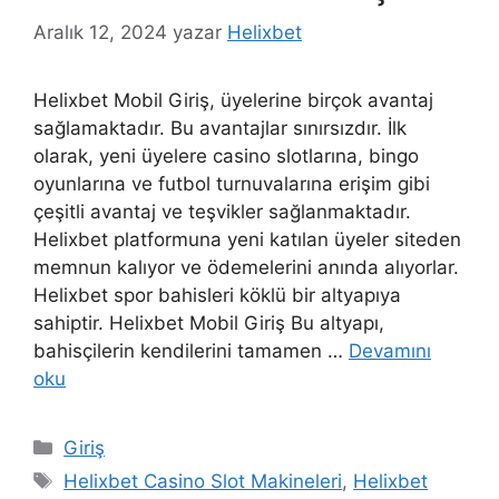
Aralık 12, 2024
yazar
Helixbet
Helixbet Mobil Giriş, üyelerine birçok avantaj
sağlamaktadır. Bu avantajlar sınırsızdır. İlk
olarak, yeni üyelere casino slotlarına, bingo
oyunlarına ve futbol turnuvalarına erişim gibi
çeşitli avantaj ve teşvikler sağlanmaktadır.
Helixbet platformuna yeni katılan üyeler siteden
memnun kalıyor ve ödemelerini anında alıyorlar.
Helixbet spor bahisleri köklü bir altyapıya
sahiptir. Helixbet Mobil Giriş Bu altyapı,
bahisçilerin kendilerini tamamen …
Devamını
oku
Kategoriler
Giriş
Etiketler
Helixbet Casino Slot Makineleri
,
Helixbet