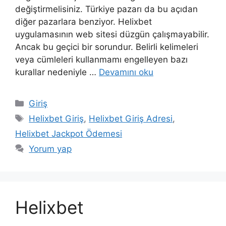
değiştirmelisiniz. Türkiye pazarı da bu açıdan
diğer pazarlara benziyor. Helixbet
uygulamasının web sitesi düzgün çalışmayabilir.
Ancak bu geçici bir sorundur. Belirli kelimeleri
veya cümleleri kullanmamı engelleyen bazı
kurallar nedeniyle …
Devamını oku
Kategoriler
Giriş
Etiketler
Helixbet Giriş
,
Helixbet Giriş Adresi
,
Helixbet Jackpot Ödemesi
Yorum yap
Helixbet