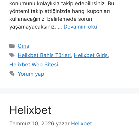
konumunu kolaylıkla takip edebilirsiniz. Bu
yöntemi takip ettiğinizde hangi kuponları
kullanacağınızı belirlemede sorun
yaşamayacaksınız. …
Devamını oku
Kategoriler
Giriş
Etiketler
Helixbet Bahis Türleri
,
Helixbet Giriş
,
Helixbet Web Sitesi
Yorum yap
Helixbet
Temmuz 10, 2026
yazar
Helixbet