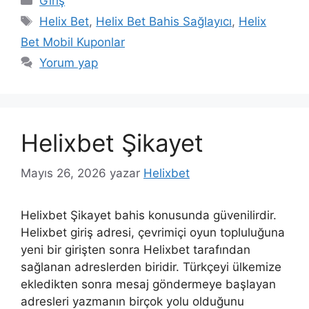
Giriş
Etiketler
Helix Bet
,
Helix Bet Bahis Sağlayıcı
,
Helix
Bet Mobil Kuponlar
Yorum yap
Helixbet Şikayet
Mayıs 26, 2026
yazar
Helixbet
Helixbet Şikayet bahis konusunda güvenilirdir.
Helixbet giriş adresi, çevrimiçi oyun topluluğuna
yeni bir girişten sonra Helixbet tarafından
sağlanan adreslerden biridir. Türkçeyi ülkemize
ekledikten sonra mesaj göndermeye başlayan
adresleri yazmanın birçok yolu olduğunu