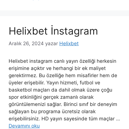
Helixbet İnstagram
Aralık 26, 2024
yazar
Helixbet
Helixbet instagram canlı yayın özelliği herkesin
erişimine açıktır ve herhangi bir ek maliyet
gerektirmez. Bu özelliğe hem misafirler hem de
üyeler erişebilir. Yayın hizmeti, futbol ve
basketbol maçları da dahil olmak üzere çoğu
spor etkinliğini gerçek zamanlı olarak
görüntülemenizi sağlar. Birinci sınıf bir deneyim
sağlayan bu programa ücretsiz olarak
erişebilirsiniz. HD yayın sayesinde tüm maçlar …
Devamını oku