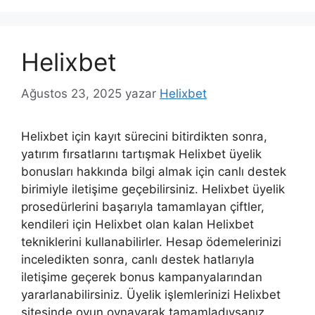
Helixbet
Ağustos 23, 2025
yazar
Helixbet
Helixbet için kayıt sürecini bitirdikten sonra,
yatırım fırsatlarını tartışmak Helixbet üyelik
bonusları hakkında bilgi almak için canlı destek
birimiyle iletişime geçebilirsiniz. Helixbet üyelik
prosedürlerini başarıyla tamamlayan çiftler,
kendileri için Helixbet olan kalan Helixbet
tekniklerini kullanabilirler. Hesap ödemelerinizi
inceledikten sonra, canlı destek hatlarıyla
iletişime geçerek bonus kampanyalarından
yararlanabilirsiniz. Üyelik işlemlerinizi Helixbet
sitesinde oyun oynayarak tamamladıysanız,