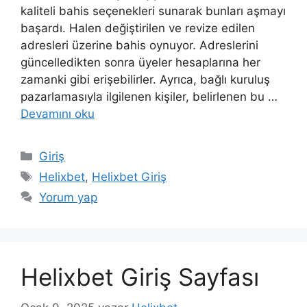
kaliteli bahis seçenekleri sunarak bunları aşmayı
başardı. Halen değiştirilen ve revize edilen
adresleri üzerine bahis oynuyor. Adreslerini
güncelledikten sonra üyeler hesaplarına her
zamanki gibi erişebilirler. Ayrıca, bağlı kuruluş
pazarlamasıyla ilgilenen kişiler, belirlenen bu …
Devamını oku
Kategoriler
Giriş
Etiketler
Helixbet
,
Helixbet Giriş
Yorum yap
Helixbet Giriş Sayfası