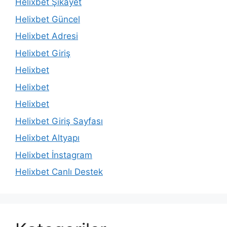
Helixbet Şikayet
Helixbet Güncel
Helixbet Adresi
Helixbet Giriş
Helixbet
Helixbet
Helixbet
Helixbet Giriş Sayfası
Helixbet Altyapı
Helixbet İnstagram
Helixbet Canlı Destek