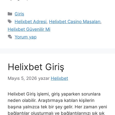
Kategoriler
Giriş
Etiketler
Helixbet Adresi
,
Helixbet Casino Masaları
,
Helixbet Güvenilir Mi
Yorum yap
Helixbet Giriş
Mayıs 5, 2026
yazar
Helixbet
Helixbet Giriş işlemi, giriş yaparken sorunlara
neden olabilir. Araştırmaya katılan kişilerin
başına yalnızca tek bir şey gelir. Her zaman yeni
bağlantılar oluşturmalı ve bağlantılarınızı sık sık