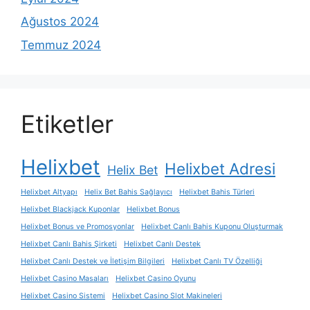
Ağustos 2024
Temmuz 2024
Etiketler
Helixbet
Helixbet Adresi
Helix Bet
Helixbet Altyapı
Helix Bet Bahis Sağlayıcı
Helixbet Bahis Türleri
Helixbet Blackjack Kuponlar
Helixbet Bonus
Helixbet Bonus ve Promosyonlar
Helixbet Canlı Bahis Kuponu Oluşturmak
Helixbet Canlı Bahis Şirketi
Helixbet Canlı Destek
Helixbet Canlı Destek ve İletişim Bilgileri
Helixbet Canlı TV Özelliği
Helixbet Casino Masaları
Helixbet Casino Oyunu
Helixbet Casino Sistemi
Helixbet Casino Slot Makineleri