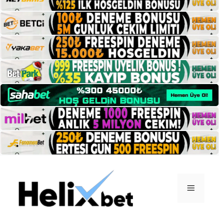
İçeriğe
atla
Menü