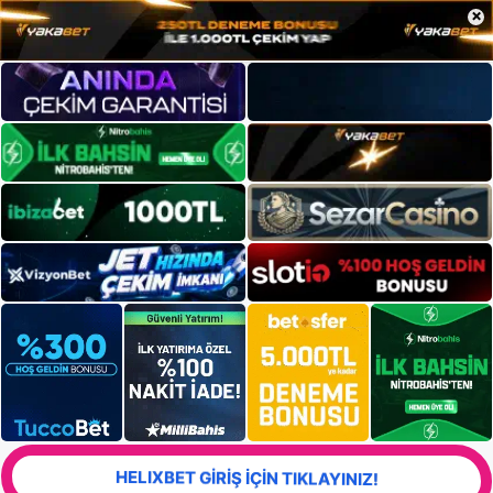
×
HELIXBET GİRİŞ İÇİN TIKLAYINIZ!