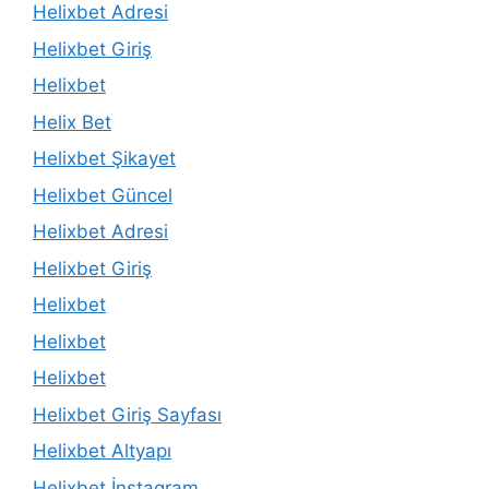
Helixbet Adresi
Helixbet Giriş
Helixbet
Helix Bet
Helixbet Şikayet
Helixbet Güncel
Helixbet Adresi
Helixbet Giriş
Helixbet
Helixbet
Helixbet
Helixbet Giriş Sayfası
Helixbet Altyapı
Helixbet İnstagram