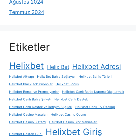
Ağustos 2024
Temmuz 2024
Etiketler
Helixbet
Helixbet Adresi
Helix Bet
Helixbet Altyapı
Helix Bet Bahis Sağlayıcı
Helixbet Bahis Türleri
Helixbet Blackjack Kuponlar
Helixbet Bonus
Helixbet Bonus ve Promosyonlar
Helixbet Canlı Bahis Kuponu Oluşturmak
Helixbet Canlı Bahis Şirketi
Helixbet Canlı Destek
Helixbet Canlı Destek ve İletişim Bilgileri
Helixbet Canlı TV Özelliği
Helixbet Casino Masaları
Helixbet Casino Oyunu
Helixbet Casino Sistemi
Helixbet Casino Slot Makineleri
Helixbet Giriş
Helixbet Destek Ekibi