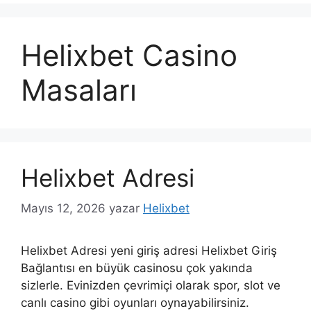
Helixbet Casino
Masaları
Helixbet Adresi
Mayıs 12, 2026
yazar
Helixbet
Helixbet Adresi yeni giriş adresi Helixbet Giriş
Bağlantısı en büyük casinosu çok yakında
sizlerle. Evinizden çevrimiçi olarak spor, slot ve
canlı casino gibi oyunları oynayabilirsiniz.