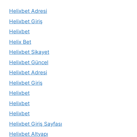
Helixbet Adresi
Helixbet Giriş
Helixbet
Helix Bet
Helixbet Şikayet
Helixbet Güncel
Helixbet Adresi
Helixbet Giriş
Helixbet
Helixbet
Helixbet
Helixbet Giriş Sayfası
Helixbet Altyapı