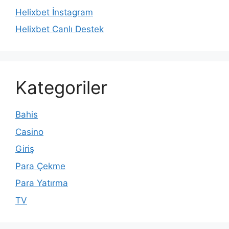
Helixbet İnstagram
Helixbet Canlı Destek
Kategoriler
Bahis
Casino
Giriş
Para Çekme
Para Yatırma
TV