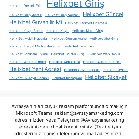
Helixbet Giriş
Helixbet Destek Ekibi
Helixbet Güncel
Helixbet Giriş Adresi
Helixbet Giriş Sayfası
Helixbet Güvenilir Mi
Helixbet Jackpot Ödemesi
Helixbet Kayıp Bonus
Helixbet Kayıt
Helixbet Mobil Giriş
Helix Bet Mobil Kuponlar
Helixbet Oturum Açma
Helixbet Slot Girişi
Helixbet Sosyal Medya Hesapları
Helixbet Telegram
Helixbet Tombala Oyunu
Helixbet Twitter Girişi
Helixbet Web Bonus
Helixbet Web Bölümleri
Helixbet Web Sitesi
Helixbet Yatırım Getirisi
Helixbet Yeni Adresi
Helixbet Çevrimiçi Site
Helixbet Üyelik
Helixbet Şikayet
Helixbet İlk Kayıt Bonusu
Helixbet İnstagram
Avrasya'nın en büyük reklam platformunda olmak için
Microsoft Teams:
reklam@avrasyamarketing.com
adresimizden veya Telegram: @Avrasyamarketing
adresimizden irtibat kurabilirsiniz. (Tek iletişim
adreslerimiz teams / telegram ve mail adresimizdir.