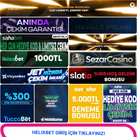
×
HELIXBET GİRİŞ İÇİN TIKLAYINIZ!