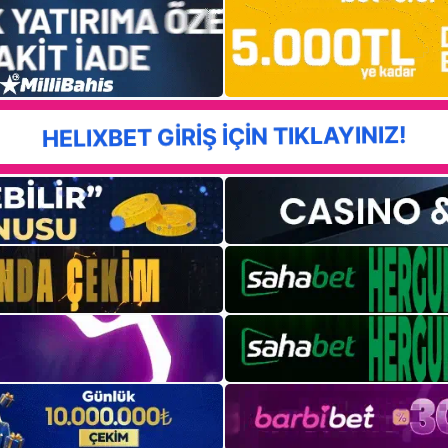
HELIXBET GİRİŞ İÇİN TIKLAYINIZ!