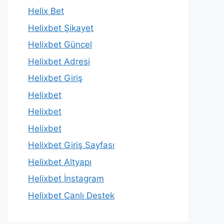
Helix Bet
Helixbet Şikayet
Helixbet Güncel
Helixbet Adresi
Helixbet Giriş
Helixbet
Helixbet
Helixbet
Helixbet Giriş Sayfası
Helixbet Altyapı
Helixbet İnstagram
Helixbet Canlı Destek