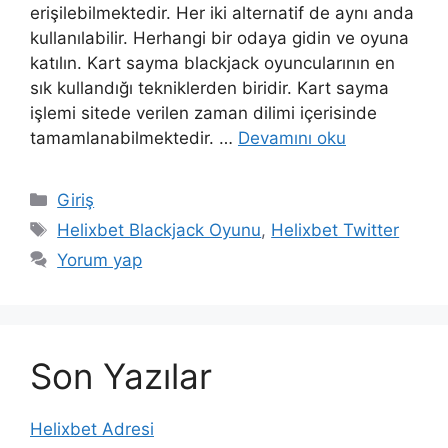
erişilebilmektedir. Her iki alternatif de aynı anda
kullanılabilir. Herhangi bir odaya gidin ve oyuna
katılın. Kart sayma blackjack oyuncularının en
sık kullandığı tekniklerden biridir. Kart sayma
işlemi sitede verilen zaman dilimi içerisinde
tamamlanabilmektedir. …
Devamını oku
Kategoriler
Giriş
Etiketler
Helixbet Blackjack Oyunu
,
Helixbet Twitter
Yorum yap
Son Yazılar
Helixbet Adresi