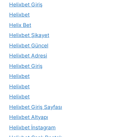
Helixbet Giriş
Helixbet
Helix Bet
Helixbet Şikayet
Helixbet Güncel
Helixbet Adresi
Helixbet Giriş
Helixbet
Helixbet
Helixbet
Helixbet Giriş Sayfası
Helixbet Altyapı
Helixbet İnstagram