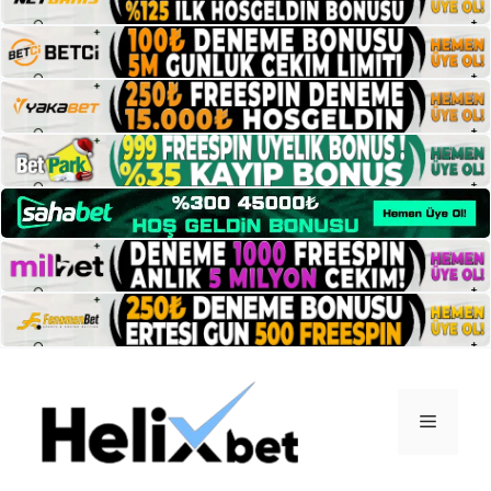
İçeriğe
atla
Menü