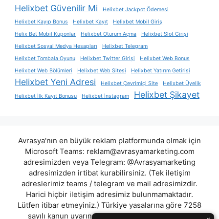
Helixbet Güvenilir Mi
Helixbet Jackpot Ödemesi
Helixbet Kayıp Bonus
Helixbet Kayıt
Helixbet Mobil Giriş
Helix Bet Mobil Kuponlar
Helixbet Oturum Açma
Helixbet Slot Girişi
Helixbet Sosyal Medya Hesapları
Helixbet Telegram
Helixbet Tombala Oyunu
Helixbet Twitter Girişi
Helixbet Web Bonus
Helixbet Web Bölümleri
Helixbet Web Sitesi
Helixbet Yatırım Getirisi
Helixbet Yeni Adresi
Helixbet Çevrimiçi Site
Helixbet Üyelik
Helixbet Şikayet
Helixbet İlk Kayıt Bonusu
Helixbet İnstagram
Avrasya'nın en büyük reklam platformunda olmak için
Microsoft Teams:
reklam@avrasyamarketing.com
adresimizden veya Telegram: @Avrasyamarketing
adresimizden irtibat kurabilirsiniz. (Tek iletişim
adreslerimiz teams / telegram ve mail adresimizdir.
Harici hiçbir iletişim adresimiz bulunmamaktadır.
Lütfen itibar etmeyiniz.) Türkiye yasalarına göre 7258
sayılı kanun uyarınca yasa dışı bahis oynamanın