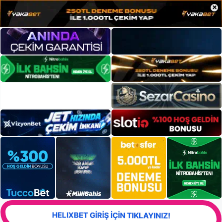
×
HELIXBET GİRİŞ İÇİN TIKLAYINIZ!