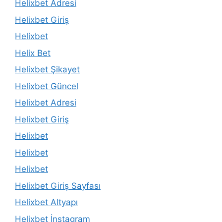
Helixbet Adresi
Helixbet Giriş
Helixbet
Helix Bet
Helixbet Şikayet
Helixbet Güncel
Helixbet Adresi
Helixbet Giriş
Helixbet
Helixbet
Helixbet
Helixbet Giriş Sayfası
Helixbet Altyapı
Helixbet İnstagram