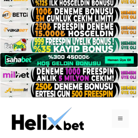
İçeriğe
atla
Menü