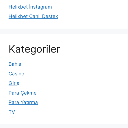
Helixbet İnstagram
Helixbet Canlı Destek
Kategoriler
Bahis
Casino
Giriş
Para Çekme
Para Yatırma
TV