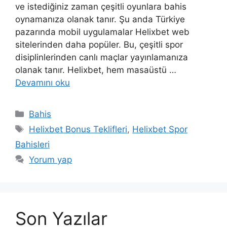
ve istediğiniz zaman çeşitli oyunlara bahis
oynamanıza olanak tanır. Şu anda Türkiye
pazarında mobil uygulamalar Helixbet web
sitelerinden daha popüler. Bu, çeşitli spor
disiplinlerinden canlı maçlar yayınlamanıza
olanak tanır. Helixbet, hem masaüstü …
Devamını oku
Kategoriler
Bahis
Etiketler
Helixbet Bonus Teklifleri
,
Helixbet Spor
Bahisleri
Yorum yap
Son Yazılar