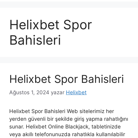
Helixbet Spor
Bahisleri
Helixbet Spor Bahisleri
Ağustos 1, 2024
yazar
Helixbet
Helixbet Spor Bahisleri Web sitelerimiz her
yerden güvenli bir şekilde giriş yapma rahatlığını
sunar. Helixbet Online Blackjack, tabletinizde
veya akıllı telefonunuzda rahatlıkla kullanılabilir